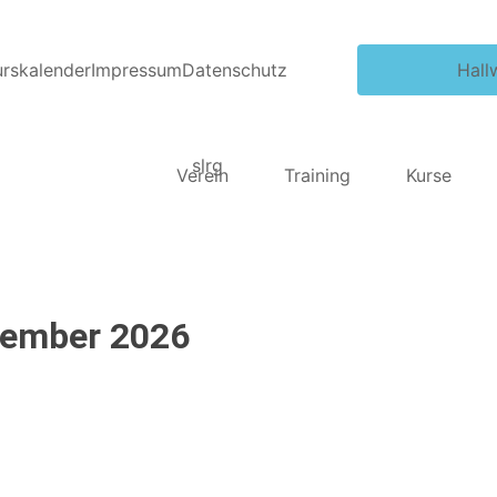
urskalender
Impressum
Datenschutz
Hall
Verein
Training
Kurse
tember 2026